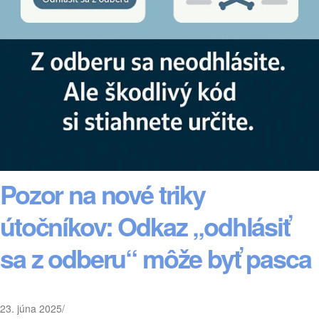
Pozor na nové triky
útočníkov: Odkaz „odhlásiť
sa z odberu“ môže byť pasca
23. júna 2025
/